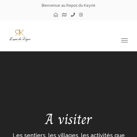
Bienvenue au Repos du Keyrié
Togg
navig
A visiter
Les sentiers, les villages, les activités que