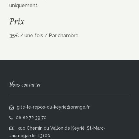
uniquement.
Prix
35
€
/ une fois / Par chambre
Nous contacter
gite-le-repos-du-keyrie@orange.fr
06 82 72 39 70
300 Chemin du Vallon de Keyrié, St-Marc-
Jaumegarde, 13100.